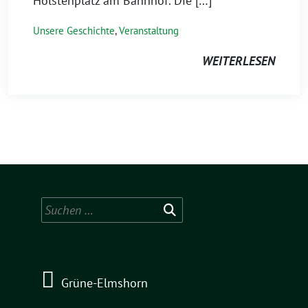
Holstenplatz am Bahnhof. Die […]
Unsere Geschichte
,
Veranstaltung
WEITERLESEN
Suchen
nach:
Grüne-Elmshorn