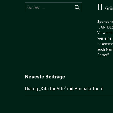
Suchen
Grü
nach:
Spendenk
IBAN: DE
Verwendu
Wer eine
bekommen 
auch Name
Betreff.
Neueste Beiträge
Dialog „Kita für Alle“ mit Aminata Touré