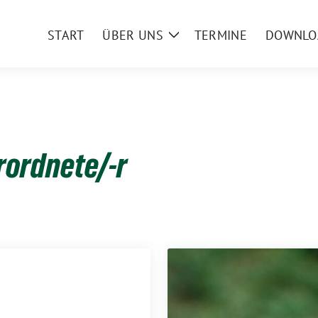
START
ÜBER UNS
TERMINE
DOWNLO
Zeige
Untermenü
rordnete/-r