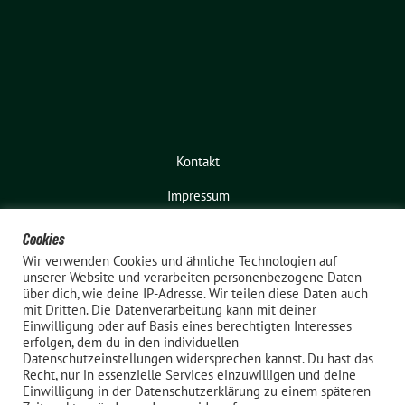
Kontakt
Impressum
Cookies
Wir verwenden Cookies und ähnliche Technologien auf
unserer Website und verarbeiten personenbezogene Daten
über dich, wie deine IP-Adresse. Wir teilen diese Daten auch
mit Dritten. Die Datenverarbeitung kann mit deiner
Einwilligung oder auf Basis eines berechtigten Interesses
erfolgen, dem du in den individuellen
Bündnis 90 / Die Grünen – Elmshorn
Datenschutzeinstellungen widersprechen kannst. Du hast das
benutzt das
Recht, nur in essenzielle Services einzuwilligen und deine
Einwilligung in der Datenschutzerklärung zu einem späteren
freie grüne Theme
sunflower
‐ ein