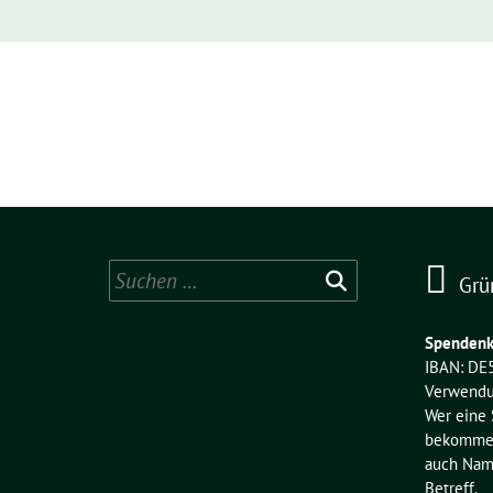
Suchen
Grü
nach:
Spendenk
IBAN: DE
Verwendu
Wer eine
bekommen 
auch Name
Betreff.