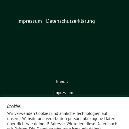
Impressum
|
Datenschutzerklärung
Kontakt
Impressum
Cookies
Wir verwenden Cookies und ähnliche Technologien auf
unserer Website und verarbeiten personenbezogene Daten
über dich, wie deine IP-Adresse. Wir teilen diese Daten auch
mit Dritten. Die Datenverarbeitung kann mit deiner