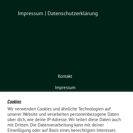
Impressum
|
Datenschutzerklärung
Kontakt
Impressum
Cookies
Wir verwenden Cookies und ähnliche Technologien auf
unserer Website und verarbeiten personenbezogene Daten
über dich, wie deine IP-Adresse. Wir teilen diese Daten auch
mit Dritten. Die Datenverarbeitung kann mit deiner
Einwilligung oder auf Basis eines berechtigten Interesses