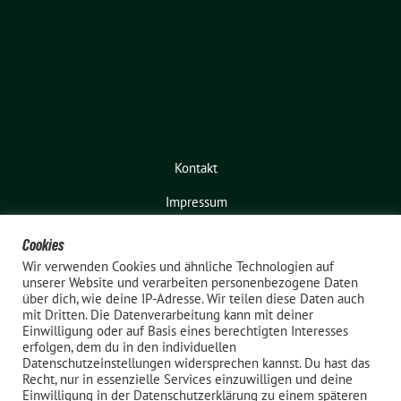
Kontakt
Impressum
Cookies
Wir verwenden Cookies und ähnliche Technologien auf
unserer Website und verarbeiten personenbezogene Daten
über dich, wie deine IP-Adresse. Wir teilen diese Daten auch
mit Dritten. Die Datenverarbeitung kann mit deiner
Einwilligung oder auf Basis eines berechtigten Interesses
erfolgen, dem du in den individuellen
Bündnis 90 / Die Grünen – Elmshorn
Datenschutzeinstellungen widersprechen kannst. Du hast das
Recht, nur in essenzielle Services einzuwilligen und deine
benutzt das
Einwilligung in der Datenschutzerklärung zu einem späteren
freie grüne Theme
sunflower
‐ ein