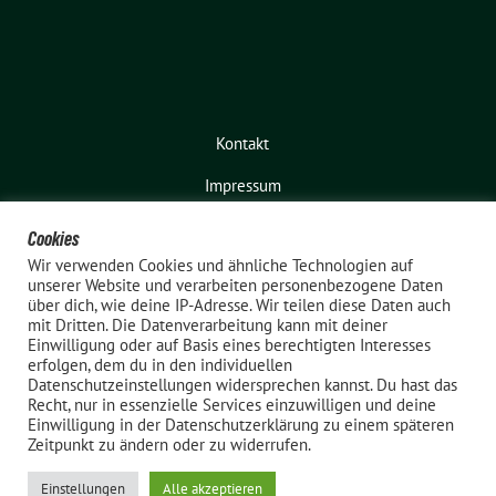
Kontakt
Impressum
Cookies
Wir verwenden Cookies und ähnliche Technologien auf
unserer Website und verarbeiten personenbezogene Daten
über dich, wie deine IP-Adresse. Wir teilen diese Daten auch
mit Dritten. Die Datenverarbeitung kann mit deiner
Einwilligung oder auf Basis eines berechtigten Interesses
erfolgen, dem du in den individuellen
Bündnis 90 / Die Grünen – Elmshorn
Datenschutzeinstellungen widersprechen kannst. Du hast das
Recht, nur in essenzielle Services einzuwilligen und deine
benutzt das
Einwilligung in der Datenschutzerklärung zu einem späteren
freie grüne Theme
sunflower
‐ ein
Zeitpunkt zu ändern oder zu widerrufen.
Angebot der
verdigado eG
.
Einstellungen
Alle akzeptieren