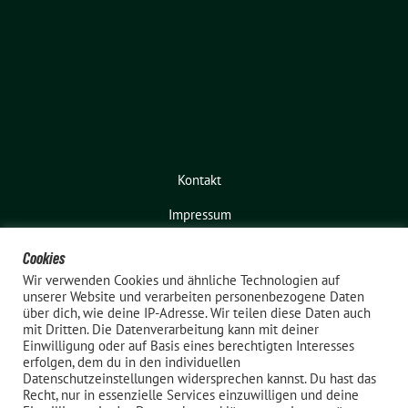
Kontakt
Impressum
Cookies
Wir verwenden Cookies und ähnliche Technologien auf
unserer Website und verarbeiten personenbezogene Daten
über dich, wie deine IP-Adresse. Wir teilen diese Daten auch
mit Dritten. Die Datenverarbeitung kann mit deiner
Einwilligung oder auf Basis eines berechtigten Interesses
erfolgen, dem du in den individuellen
Bündnis 90 / Die Grünen – Elmshorn
Datenschutzeinstellungen widersprechen kannst. Du hast das
Recht, nur in essenzielle Services einzuwilligen und deine
benutzt das