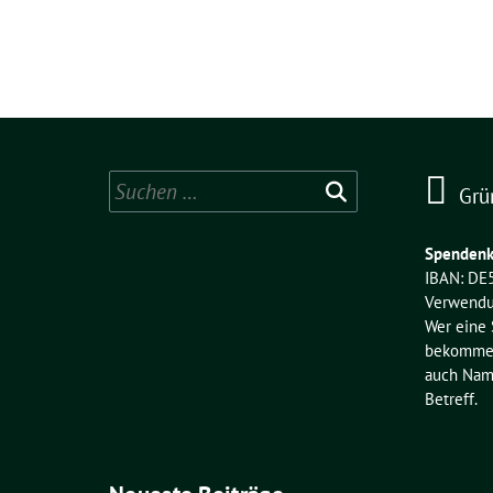
Suchen
Grü
nach:
Spendenk
IBAN: DE
Verwendu
Wer eine
bekommen 
auch Name
Betreff.