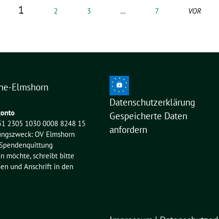
1
2
3
…
7
VOR
ne-Elmshorn
Datenschutzerklärung
onto
Gespeicherte Daten
51 2305 1030 0008 8248 15
anfordern
ngszweck: OV Elmshorn
 Spendenquittung
möchte, schreibt bitte
n und Anschrift in den