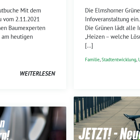
lutbuche Mit dem
Die Elmshorner Grünen
u vom 2.11.2021
Infoveranstaltung ein
inen Baumexperten
Die Grünen lädt alle I
e am heutigen
„Heizen – welche Lös
[…]
Familie
,
Stadtentwicklung
,
WEITERLESEN