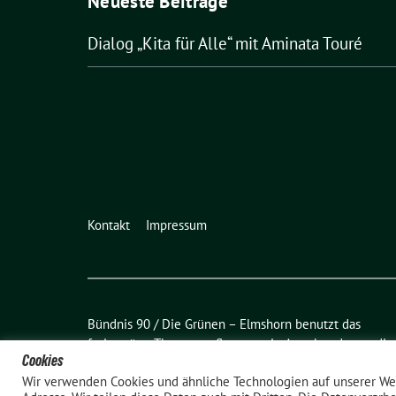
Neueste Beiträge
Dialog „Kita für Alle“ mit Aminata Touré
Kontakt
Impressum
Bündnis 90 / Die Grünen – Elmshorn benutzt das
freie grüne Theme
sunflower
‐ ein Angebot der
verdig
Cookies
Wir verwenden Cookies und ähnliche Technologien auf unserer We