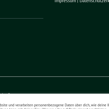
Impressum
|
Datenschutzer
ado eG
.
bsite und verarbeiten personenbezogene Daten über dich, wie deine I