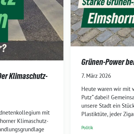
Grünen-Power bei
Der Klimaschutz-
7. März 2026
Heute waren wir mit v
Putz“ dabei! Gemeins
unsere Stadt ein Stüc
rdnetenkollegium mit
Plastiktüte, jeder Zi
shorner Klimaschutz-
Politik
Handlungsgrundlage