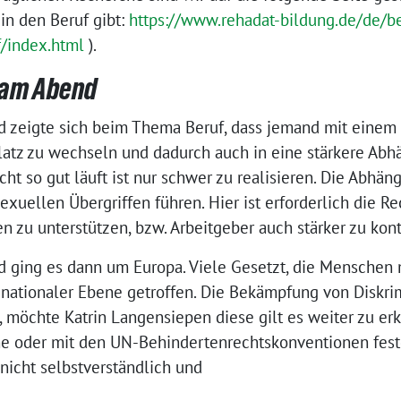
n den Beruf gibt:
https://www.rehadat-bildung.de/de/b
/index.html
).
 am Abend
d zeigte sich beim Thema Beruf, dass jemand mit einem
latz zu wechseln und dadurch auch in eine stärkere Abhä
t so gut läuft ist nur schwer zu realisieren. Die Abhäng
xuellen Übergriffen führen. Hier ist erforderlich die R
en zu unterstützen, bzw. Arbeitgeber auch stärker zu kont
d ging es dann um Europa. Viele Gesetzt, die Menschen
ationaler Ebene getroffen. Die Bekämpfung von Diskrim
, möchte Katrin Langensiepen diese gilt es weiter zu er
e oder mit den UN-Behindertenrechtskonventionen festge
icht selbstverständlich und