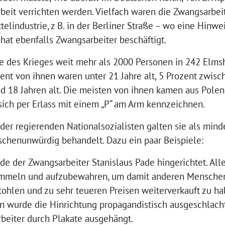
eit verrichten werden. Vielfach waren die Zwangsarbeit
elindustrie, z B. in der Berliner Straße – wo eine Hinw
hat ebenfalls Zwangsarbeiter beschäftigt.
 des Krieges weit mehr als 2000 Personen in 242 Elmsh
ent von ihnen waren unter 21 Jahre alt, 5 Prozent zwis
d 18 Jahren alt. Die meisten von ihnen kamen aus Polen
sich per Erlass mit einem „P“ am Arm kennzeichnen.
der regierenden Nationalsozialisten galten sie als mi
henunwürdig behandelt. Dazu ein paar Beispiele:
de der Zwangsarbeiter Stanislaus Pade hingerichtet. Alle
mmeln und aufzubewahren, um damit anderen Menschen
tohlen und zu sehr teueren Preisen weiterverkauft zu h
n wurde die Hinrichtung propagandistisch ausgeschlach
beiter durch Plakate ausgehängt.