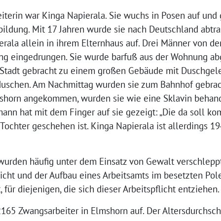
terin war Kinga Napierala. Sie wuchs in Posen auf und 
ildung. Mit 17 Jahren wurde sie nach Deutschland abtra
erala allein in ihrem Elternhaus auf. Drei Männer von de
g eingedrungen. Sie wurde barfuß aus der Wohnung abg
 Stadt gebracht zu einem großen Gebäude mit Duschgel
 duschen. Am Nachmittag wurden sie zum Bahnhof gebra
shorn angekommen, wurden sie wie eine Sklavin behand
nn hat mit dem Finger auf sie gezeigt: „Die da soll k
r Tochter geschehen ist. Kinga Napierala ist allerdings 1
 wurden häufig unter dem Einsatz von Gewalt verschleppt
licht und der Aufbau eines Arbeitsamts im besetzten Pol
für diejenigen, die sich dieser Arbeitspflicht entziehen.
2165 Zwangsarbeiter in Elmshorn auf. Der Altersdurchsch